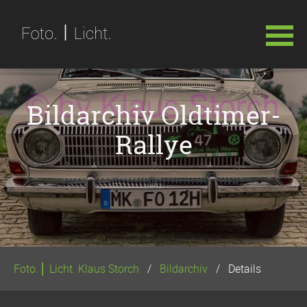
Navigation
überspringen
Bildarchiv Oldtimer-
Rallye
Foto. ⎢ Licht. Klaus Storch
Bildarchiv
Details